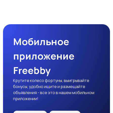
Наушники
Микрофоны
Мобильное
Аксессуары
приложение
Freebby
Крутите колесо фортуны, выигрывайте
бонусы, удобно ищите и размещайте
объявления - все это в нашем мобильном
приложении!