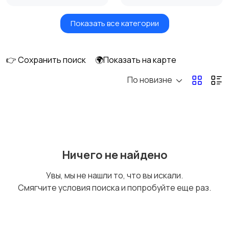
Показать все категории
Акустика, колонки,
Домашние
сабвуферы
кинотеатры
👉 Сохранить поиск
🌍Показать на карте
По новизне
DVD, Blu-ray и
Музыкальные центры
медиаплееры
и магнитолы
MP3-плееры и
Электронные книги
Ничего не найдено
портативное аудио
Увы, мы не нашли то, что вы искали.
Смягчите условия поиска и попробуйте еще раз.
Спутниковое и
Аудиоусилители и
цифровое ТВ
ресиверы