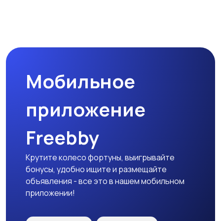
Наушники
Микрофоны
Мобильное
Аксессуары
приложение
Freebby
Крутите колесо фортуны, выигрывайте
бонусы, удобно ищите и размещайте
объявления - все это в нашем мобильном
приложении!