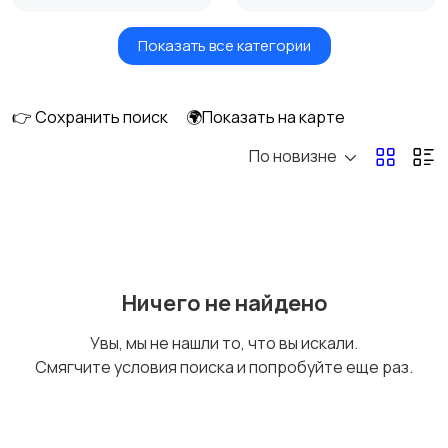
Показать все категории
Акустика, колонки,
Домашние
сабвуферы
кинотеатры
👉 Сохранить поиск
🌍Показать на карте
По новизне
DVD, Blu-ray и
Музыкальные центры
медиаплееры
и магнитолы
MP3-плееры и
Электронные книги
Ничего не найдено
портативное аудио
Увы, мы не нашли то, что вы искали.
Смягчите условия поиска и попробуйте еще раз.
Спутниковое и
Аудиоусилители и
цифровое ТВ
ресиверы