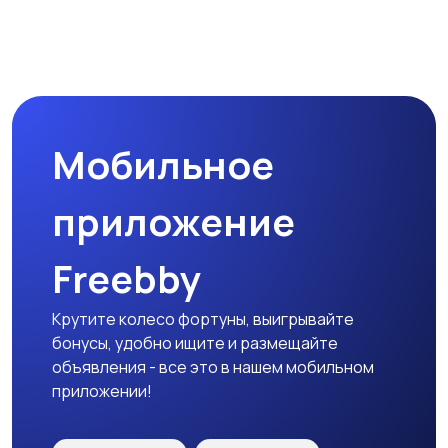
Наушники
Микрофоны
Мобильное
Аксессуары
приложение
Freebby
Крутите колесо фортуны, выигрывайте
бонусы, удобно ищите и размещайте
объявления - все это в нашем мобильном
приложении!