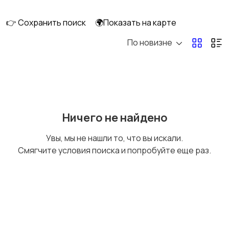
ПК
👉 Сохранить поиск
🌍Показать на карте
По новизне
Коллекционирование
Материалы для
творчества
Музыкальные
Настольные игры
Ничего не найдено
инструменты
Увы, мы не нашли то, что вы искали.
Смягчите условия поиска и попробуйте еще раз.
Другое