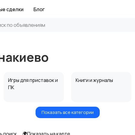
ые сделки
Блог
Енакиево
Игры для приставок и
Книги и журналы
ПК
Показать все категории
Другое
ь поиск
🌍Показать на карте