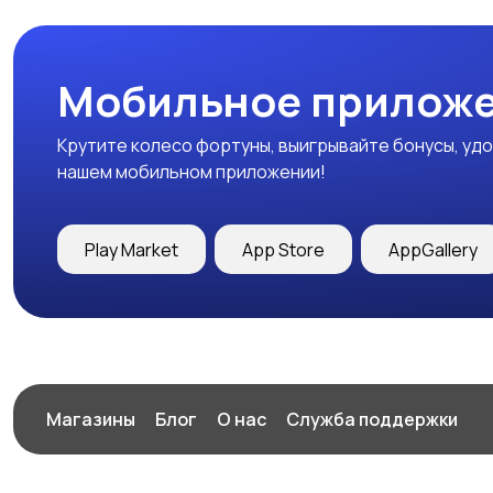
Мобильное приложе
Крутите колесо фортуны, выигрывайте бонусы, удо
нашем мобильном приложении!
Play Market
App Store
AppGallery
Магазины
Блог
О нас
Служба поддержки