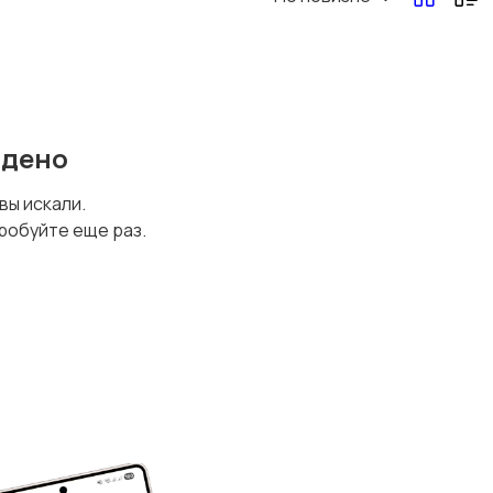
йдено
 вы искали.
робуйте еще раз.