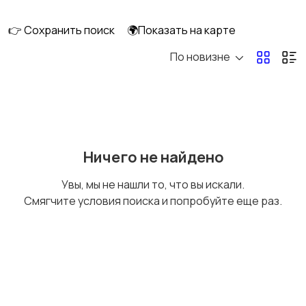
ПК
👉 Сохранить поиск
🌍Показать на карте
По новизне
Коллекционирование
Материалы для
творчества
Музыкальные
Настольные игры
Ничего не найдено
инструменты
Увы, мы не нашли то, что вы искали.
Смягчите условия поиска и попробуйте еще раз.
Другое