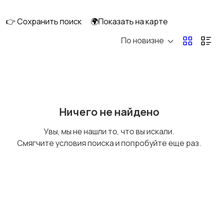
ПК
👉 Сохранить поиск
🌍Показать на карте
По новизне
Коллекционирование
Материалы для
творчества
Музыкальные
Настольные игры
Ничего не найдено
инструменты
Увы, мы не нашли то, что вы искали.
Смягчите условия поиска и попробуйте еще раз.
Другое