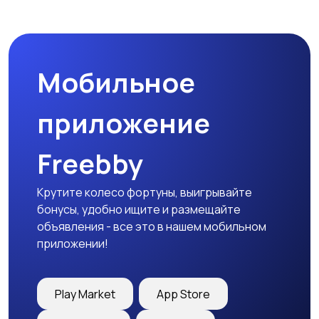
Спецодежда
Спортивная одежда
Мобильное
Футболки и поло
Штаны и шорты
приложение
Freebby
Другое
Крутите колесо фортуны, выигрывайте
бонусы, удобно ищите и размещайте
объявления - все это в нашем мобильном
приложении!
Play Market
App Store