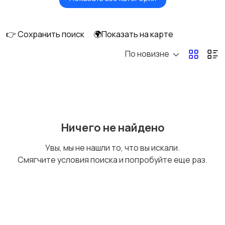
Головные уборы
Домашняя одежда
👉 Сохранить поиск
🌍Показать на карте
По новизне
Комбинезоны
Нижнее белье
Обувь
Пиджаки и костюмы
Ничего не найдено
Увы, мы не нашли то, что вы искали.
Смягчите условия поиска и попробуйте еще раз.
Рубашки
Свитеры и толстовки