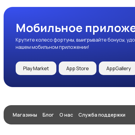
Мобильное приложе
Крутите колесо фортуны, выигрывайте бонусы, удо
нашем мобильном приложении!
Play Market
App Store
AppGallery
Магазины
Блог
О нас
Служба поддержки