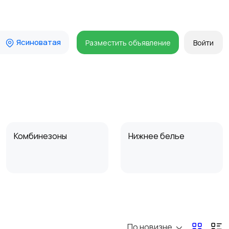
Ясиноватая
Разместить объявление
Войти
Комбинезоны
Нижнее белье
Спецодежда
Спортивная одежда
По новизне