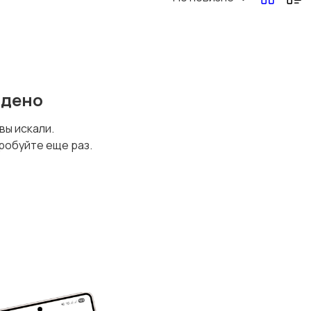
йдено
 вы искали.
робуйте еще раз.