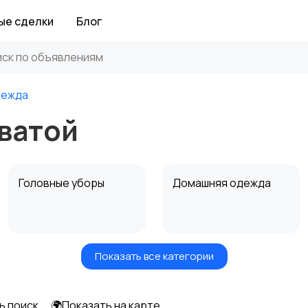
ые сделки
Блог
дежда
ватой
Головные уборы
Домашняя одежда
Показать все категории
Рубашки
Свитеры и толстовки
ь поиск
🌍Показать на карте