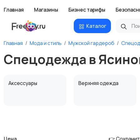
Главная
Магазины
Бизнес тарифы
Безопасн
Каталог
Главная
Мода и стиль
Мужской гардероб
Спецо
Спецодежда в Ясино
Аксессуары
Верхняя одежда
Обувь
Пиджаки и костюмы
Цена
👉 Сохранит