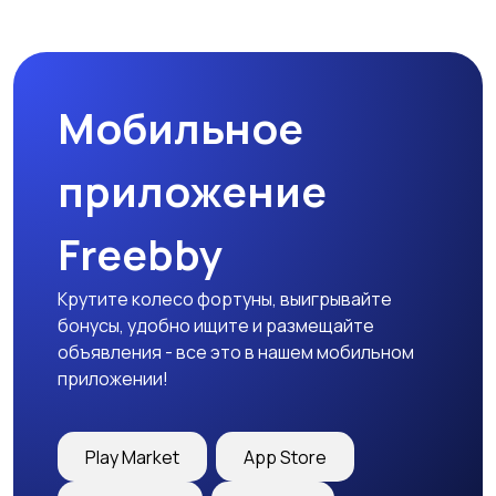
Спецодежда
Спортивная одежда
Мобильное
Футболки и поло
Штаны и шорты
приложение
Freebby
Другое
Крутите колесо фортуны, выигрывайте
бонусы, удобно ищите и размещайте
объявления - все это в нашем мобильном
приложении!
Play Market
App Store