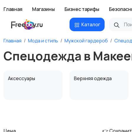
Главная
Магазины
Бизнес тарифы
Безопасн
Каталог
Главная
Мода и стиль
Мужской гардероб
Спецо
Спецодежда в Макее
Аксессуары
Верхняя одежда
Обувь
Пиджаки и костюмы
Цена
👉 Сохранит