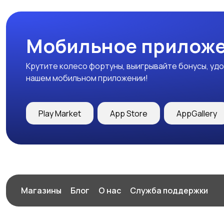
Мобильное приложе
Крутите колесо фортуны, выигрывайте бонусы, удо
нашем мобильном приложении!
Play Market
App Store
AppGallery
Магазины
Блог
О нас
Служба поддержки