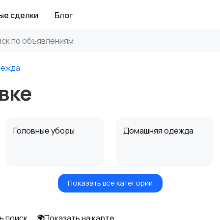
ые сделки
Блог
дежда
вке
Головные уборы
Домашняя одежда
Показать все категории
Рубашки
Свитеры и толстовки
1
ь поиск
🌍Показать на карте