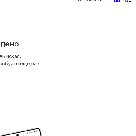
йдено
 вы искали.
робуйте еще раз.