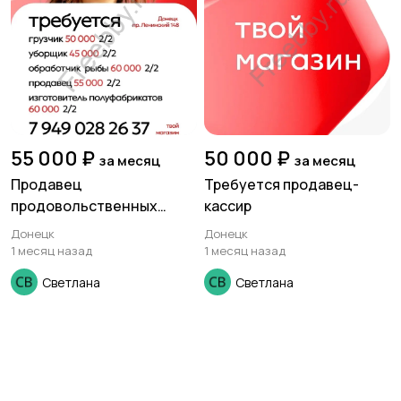
55 000 ₽
50 000 ₽
за месяц
за месяц
Продавец
Требуется продавец-
продовольственных
кассир
товаров.
Донецк
Донецк
1 месяц назад
1 месяц назад
Светлана
Светлана