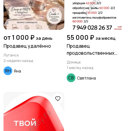
от 1 000 ₽
55 000 ₽
за день
за месяц
Продавец удалённо
Продавец
продовольственных
Луганск
товаров.
2 недели назад
Донецк
1 месяц назад
Яна
Светлана