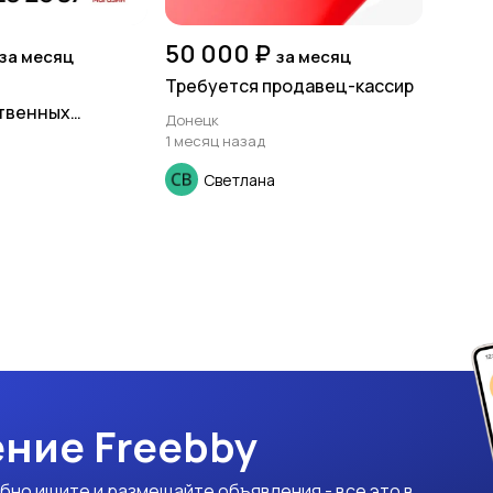
50 000 ₽
за месяц
за месяц
Требуется продавец-кассир
твенных
Донецк
1 месяц назад
Светлана
ние Freebby
бно ищите и размещайте объявления - все это в