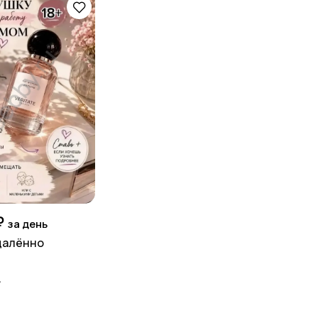
₽
за день
далённо
д