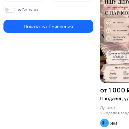
🔥Срочно
Показать объявления
от 1 000 
Продавец у
Луганск
2 недели наза
Яна