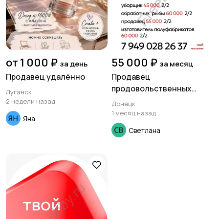
от 1 000 ₽
55 000 ₽
за день
за месяц
Продавец удалённо
Продавец
продовольственных
Луганск
товаров.
2 недели назад
Донецк
1 месяц назад
Яна
Светлана