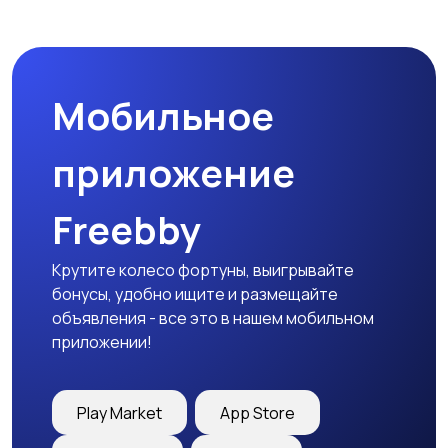
Магазины
Маркетинг и реклама
Мобильное
Медицина
Начало карьеры
приложение
Freebby
Образование и наука
Офисный персонал
Крутите колесо фортуны, выигрывайте
бонусы, удобно ищите и размещайте
объявления - все это в нашем мобильном
приложении!
Перевозки, склад,
Продажи
закупки
Play Market
App Store