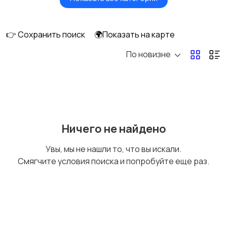
Бытовые услуги и
Высший менеджмент
клининг
👉 Сохранить поиск
🌍Показать на карте
По новизне
Госслужба
Добыча сырья,
энергетика
Домашний персонал
Издательства и СМИ
Ничего не найдено
Увы, мы не нашли то, что вы искали.
Смягчите условия поиска и попробуйте еще раз.
Информационные
Искусство и
технологии
развлечения