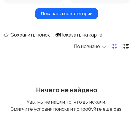
Показать все категории
Бытовые услуги и
Высший менеджмент
клининг
👉 Сохранить поиск
🌍Показать на карте
По новизне
Госслужба
Добыча сырья,
энергетика
Домашний персонал
Издательства и СМИ
Ничего не найдено
Увы, мы не нашли то, что вы искали.
Смягчите условия поиска и попробуйте еще раз.
Информационные
Искусство и
технологии
развлечения