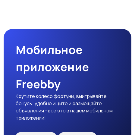
Магазины
Маркетинг и реклама
Мобильное
Медицина
Начало карьеры
приложение
Freebby
Образование и наука
Офисный персонал
Крутите колесо фортуны, выигрывайте
бонусы, удобно ищите и размещайте
объявления - все это в нашем мобильном
приложении!
Перевозки, склад,
Продажи
закупки