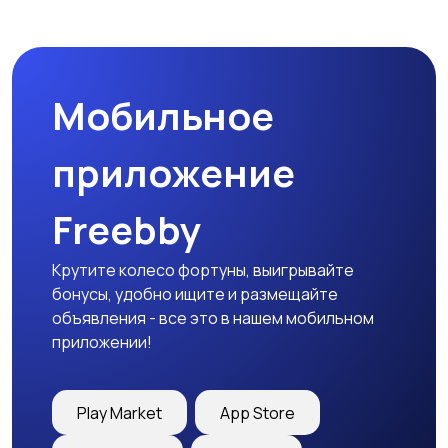
Магазины
Маркетинг и реклама
Мобильное
Медицина
Начало карьеры
приложение
Freebby
Образование и наука
Офисный персонал
Крутите колесо фортуны, выигрывайте
бонусы, удобно ищите и размещайте
объявления - все это в нашем мобильном
приложении!
Перевозки, склад,
Продажи
закупки
Play Market
App Store