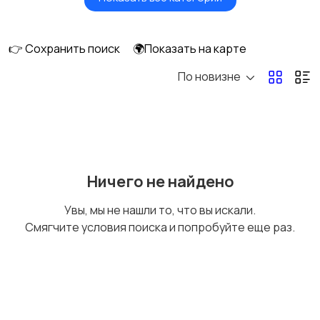
Бытовые услуги и
Высший менеджмент
клининг
👉 Сохранить поиск
🌍Показать на карте
По новизне
Госслужба
Добыча сырья,
энергетика
Домашний персонал
Издательства и СМИ
Ничего не найдено
Увы, мы не нашли то, что вы искали.
Смягчите условия поиска и попробуйте еще раз.
Информационные
Искусство и
технологии
развлечения