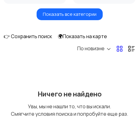
Показать все категории
Бытовые услуги и
Высший менеджмент
клининг
👉 Сохранить поиск
🌍Показать на карте
По новизне
Госслужба
Добыча сырья,
энергетика
Домашний персонал
Издательства и СМИ
Ничего не найдено
Увы, мы не нашли то, что вы искали.
Смягчите условия поиска и попробуйте еще раз.
Информационные
Искусство и
технологии
развлечения