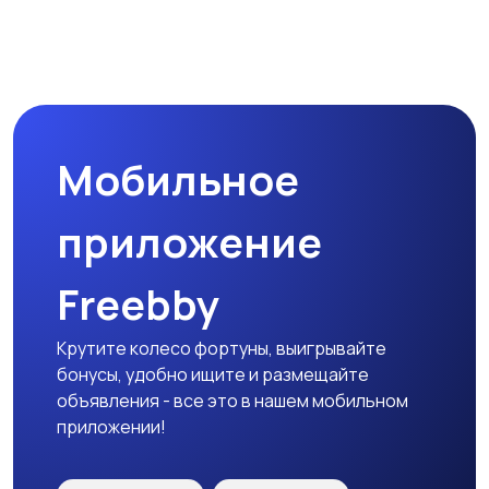
Магазины
Маркетинг и реклама
Мобильное
Медицина
Начало карьеры
приложение
Freebby
Образование и наука
Офисный персонал
Крутите колесо фортуны, выигрывайте
бонусы, удобно ищите и размещайте
объявления - все это в нашем мобильном
приложении!
Перевозки, склад,
Продажи
закупки