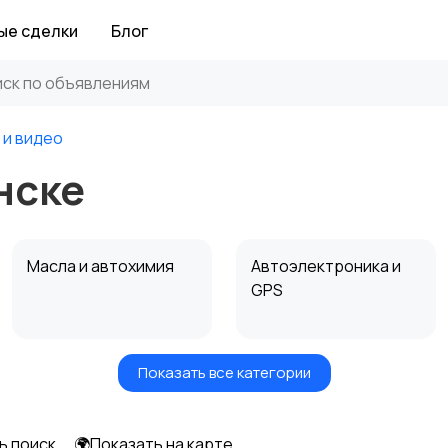
ые сделки
Блог
 и видео
нске
Масла и автохимия
Автоэлектроника и
GPS
Показать все категории
Мотоэкипировка
Другие запчасти
и аксессуары
ь поиск
🌍Показать на карте