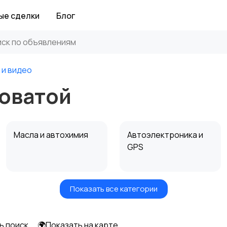
ые сделки
Блог
 и видео
новатой
Масла и автохимия
Автоэлектроника и
GPS
Показать все категории
Мотоэкипировка
Другие запчасти
и аксессуары
ь поиск
🌍Показать на карте