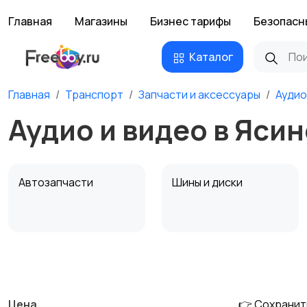
Главная
Магазины
Бизнес тарифы
Безопасн
Каталог
Главная
Транспорт
Запчасти и аксессуары
Аудио
Аудио и видео в Яси
Автозапчасти
Шины и диски
Противоугонные
Багажные системы и
устройства
фаркопы
Цена
👉 Сохранит