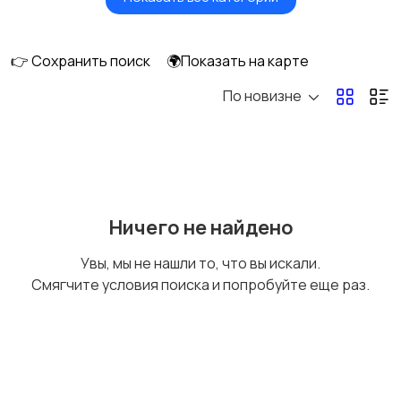
Масла и автохимия
Автоэлектроника и
GPS
👉 Сохранить поиск
🌍Показать на карте
По новизне
Аксессуары и
Аудио и видео
инструменты
Противоугонные
Багажные системы и
Ничего не найдено
устройства
фаркопы
Увы, мы не нашли то, что вы искали.
Смягчите условия поиска и попробуйте еще раз.
Мотоэкипировка
Другие запчасти
и аксессуары