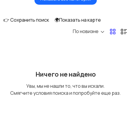
Масла и автохимия
Автоэлектроника и
GPS
👉 Сохранить поиск
🌍Показать на карте
По новизне
Аксессуары и
Аудио и видео
инструменты
Противоугонные
Багажные системы и
Ничего не найдено
устройства
фаркопы
Увы, мы не нашли то, что вы искали.
Смягчите условия поиска и попробуйте еще раз.
Мотоэкипировка
Другие запчасти
и аксессуары