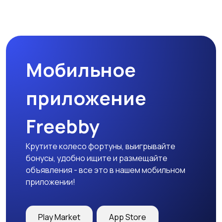
Магазины
Маркетинг и реклама
Мобильное
Медицина
Начало карьеры
приложение
Freebby
Образование и наука
Офисный персонал
Крутите колесо фортуны, выигрывайте
бонусы, удобно ищите и размещайте
объявления - все это в нашем мобильном
приложении!
Перевозки, склад,
Продажи
закупки
Play Market
App Store