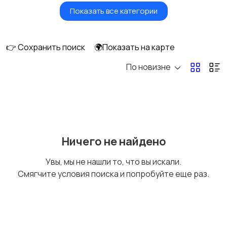
Показать все категории
Бытовые услуги и
Высший менеджмент
клининг
👉 Сохранить поиск
🌍Показать на карте
По новизне
Госслужба
Добыча сырья,
энергетика
Домашний персонал
Издательства и СМИ
Ничего не найдено
Увы, мы не нашли то, что вы искали.
Смягчите условия поиска и попробуйте еще раз.
Информационные
Искусство и
технологии
развлечения