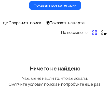
Показать все категории
Бытовые услуги и
Высший менеджмент
клининг
👉 Сохранить поиск
🌍Показать на карте
По новизне
Госслужба
Добыча сырья,
энергетика
Домашний персонал
Издательства и СМИ
Ничего не найдено
Увы, мы не нашли то, что вы искали.
Смягчите условия поиска и попробуйте еще раз.
Информационные
Искусство и
технологии
развлечения