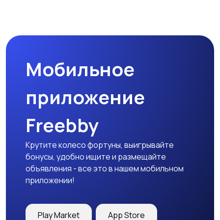
Магазины
Маркетинг и реклама
Мобильное
Медицина
Начало карьеры
приложение
Freebby
Образование и наука
Офисный персонал
Крутите колесо фортуны, выигрывайте
бонусы, удобно ищите и размещайте
объявления - все это в нашем мобильном
приложении!
Перевозки, склад,
Продажи
закупки
Play Market
App Store