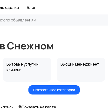
ые сделки
Блог
 в Снежном
Бытовые услуги и
Высший менеджмент
клининг
Показать все категории
Информационные
Искусство и
технологии
развлечения
ь поиск
🌍Показать на карте