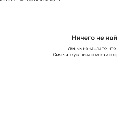
Образование и наука
Офисный персонал
Ничего не на
Сельское хозяйство
Спорт и красота
Увы, мы не нашли то, что
Смягчите условия поиска и поп
Управление
Финансы
персоналом