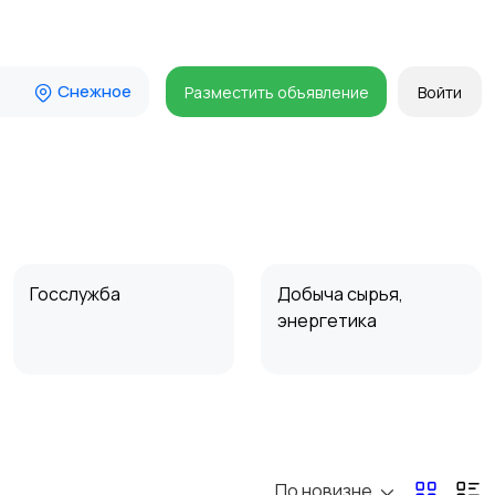
Снежное
Разместить объявление
Войти
Госслужба
Добыча сырья,
энергетика
Магазины
Маркетинг и реклама
По новизне