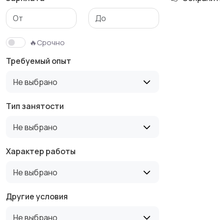
Медицина
Начало карьеры
🔥Срочно
Требуемый опыт
Производство
Рестораны и
Не выбрано
общепит
Тип занятости
Не выбрано
Туризм и гостиницы
Управление
недвижимостью
Характер работы
Не выбрано
Другие условия
Не выбрано