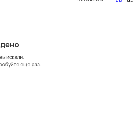
Перевозки, склад,
Продажи
закупки
йдено
Страхование
Строительство и
 вы искали.
ремонт
робуйте еще раз.
Юриспруденция
Удаленная работа