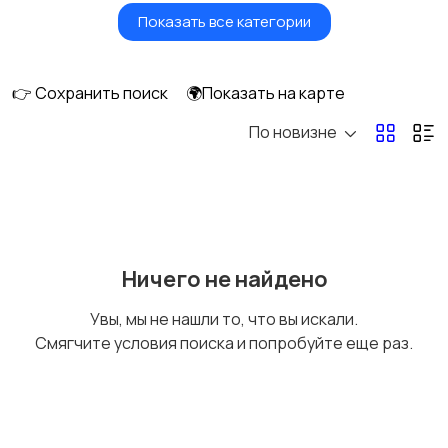
Показать все категории
Бытовые услуги и
Высший менеджмент
клининг
👉 Сохранить поиск
🌍Показать на карте
По новизне
Госслужба
Добыча сырья,
энергетика
Домашний персонал
Издательства и СМИ
Ничего не найдено
Увы, мы не нашли то, что вы искали.
Смягчите условия поиска и попробуйте еще раз.
Информационные
Искусство и
технологии
развлечения