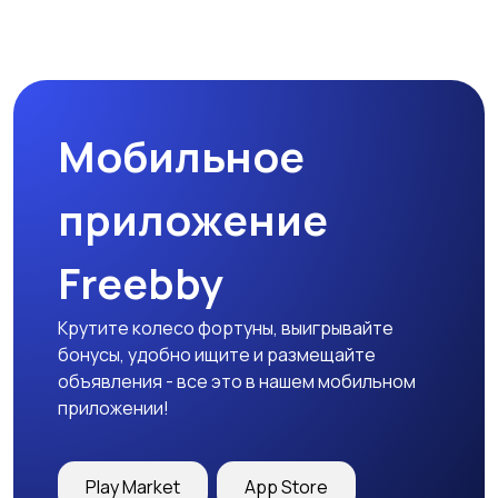
Магазины
Маркетинг и реклама
Мобильное
Медицина
Начало карьеры
приложение
Freebby
Образование и наука
Офисный персонал
Крутите колесо фортуны, выигрывайте
бонусы, удобно ищите и размещайте
объявления - все это в нашем мобильном
приложении!
Перевозки, склад,
Продажи
закупки
Play Market
App Store