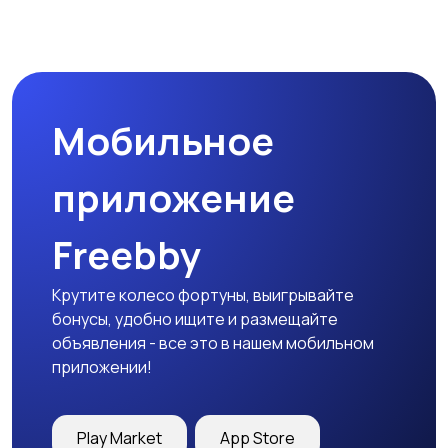
Магазины
Маркетинг и реклама
Мобильное
Медицина
Начало карьеры
приложение
Freebby
Образование и наука
Офисный персонал
Крутите колесо фортуны, выигрывайте
бонусы, удобно ищите и размещайте
объявления - все это в нашем мобильном
приложении!
Перевозки, склад,
Продажи
закупки
Play Market
App Store