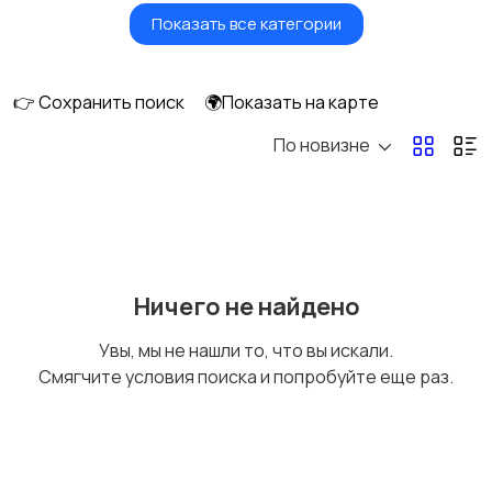
Показать все категории
Бытовые услуги и
Высший менеджмент
клининг
👉 Сохранить поиск
🌍Показать на карте
По новизне
Госслужба
Добыча сырья,
энергетика
Домашний персонал
Издательства и СМИ
Ничего не найдено
Увы, мы не нашли то, что вы искали.
Смягчите условия поиска и попробуйте еще раз.
Информационные
Искусство и
технологии
развлечения