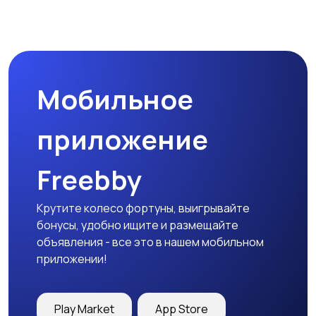
Магазины
Маркетинг и реклама
Мобильное
Медицина
Начало карьеры
приложение
Freebby
Образование и наука
Офисный персонал
Крутите колесо фортуны, выигрывайте
бонусы, удобно ищите и размещайте
объявления - все это в нашем мобильном
приложении!
Перевозки, склад,
Продажи
закупки
Play Market
App Store