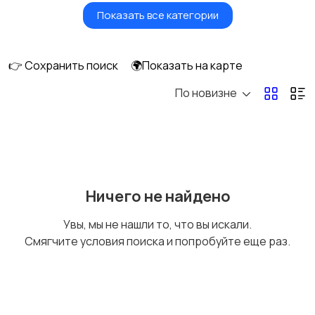
Показать все категории
Бытовые услуги и
Высший менеджмент
клининг
👉 Сохранить поиск
🌍Показать на карте
По новизне
Госслужба
Добыча сырья,
энергетика
Домашний персонал
Издательства и СМИ
Ничего не найдено
Увы, мы не нашли то, что вы искали.
Смягчите условия поиска и попробуйте еще раз.
Информационные
Искусство и
технологии
развлечения