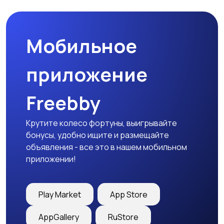
Мобильное
Медицина
Начало карьеры
приложение
Freebby
Образование и наука
Офисный персонал
Крутите колесо фортуны, выигрывайте
бонусы, удобно ищите и размещайте
объявления - все это в нашем мобильном
приложении!
Перевозки, склад,
Продажи
закупки
Play Market
App Store
AppGallery
RuStore