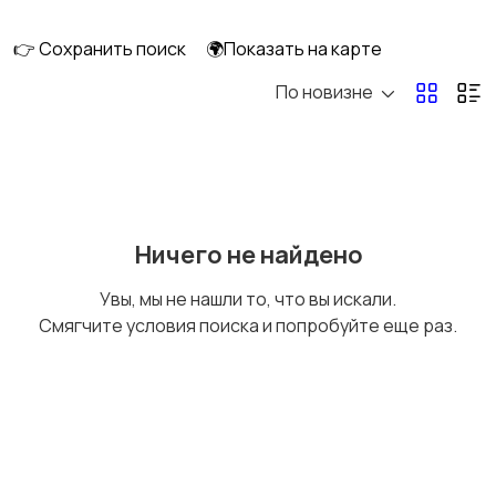
клининг
👉 Сохранить поиск
🌍Показать на карте
По новизне
Госслужба
Добыча сырья,
энергетика
Домашний персонал
Издательства и СМИ
Ничего не найдено
Увы, мы не нашли то, что вы искали.
Смягчите условия поиска и попробуйте еще раз.
Информационные
Искусство и
технологии
развлечения
Магазины
Маркетинг и реклама