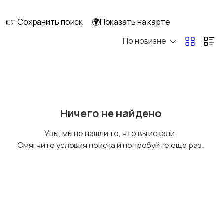
клининг
👉 Сохранить поиск
🌍Показать на карте
По новизне
Госслужба
Добыча сырья,
энергетика
Домашний персонал
Издательства и СМИ
Ничего не найдено
Увы, мы не нашли то, что вы искали.
Смягчите условия поиска и попробуйте еще раз.
Информационные
Искусство и
технологии
развлечения
Магазины
Маркетинг и реклама