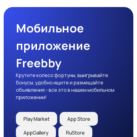
Мобильное
Медицина
Начало карьеры
приложение
Freebby
Образование и наука
Офисный персонал
Крутите колесо фортуны, выигрывайте
бонусы, удобно ищите и размещайте
объявления - все это в нашем мобильном
приложении!
Перевозки, склад,
Продажи
закупки
Play Market
App Store
AppGallery
RuStore