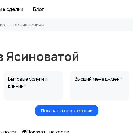
ые сделки
Блог
в Ясиноватой
Бытовые услуги и
Высший менеджмент
клининг
Показать все категории
Информационные
Искусство и
технологии
развлечения
ь поиск
🌍Показать на карте