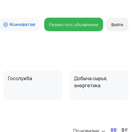
Ясиноватая
Разместить объявление
Войти
Госслужба
Добыча сырья,
энергетика
Магазины
Маркетинг и реклама
По новизне