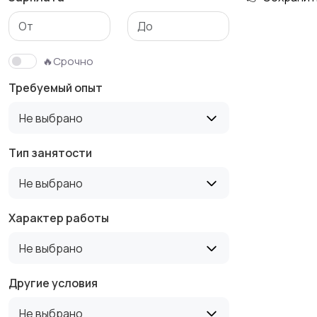
Медицина
Начало карьеры
🔥Срочно
Требуемый опыт
Производство
Рестораны и
Не выбрано
общепит
Тип занятости
Не выбрано
Туризм и гостиницы
Управление
недвижимостью
Характер работы
Не выбрано
Другие условия
Не выбрано