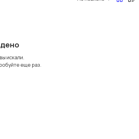
Перевозки, склад,
Продажи
закупки
йдено
Страхование
Строительство и
 вы искали.
ремонт
робуйте еще раз.
Юриспруденция
Удаленная работа