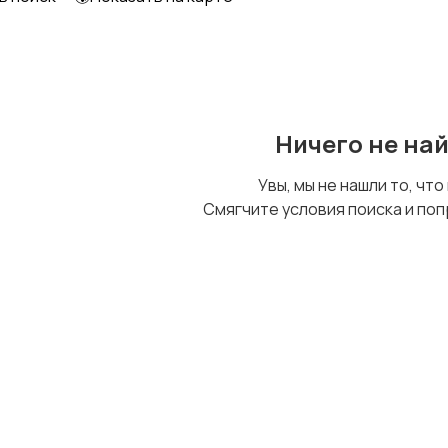
Образование и наука
Офисный персонал
Ничего не на
Сельское хозяйство
Спорт и красота
Увы, мы не нашли то, что
Смягчите условия поиска и поп
Управление
Финансы
персоналом