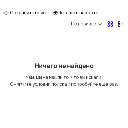
клининг
👉 Сохранить поиск
🌍Показать на карте
По новизне
Госслужба
Добыча сырья,
энергетика
Домашний персонал
Издательства и СМИ
Ничего не найдено
Увы, мы не нашли то, что вы искали.
Смягчите условия поиска и попробуйте еще раз.
Информационные
Искусство и
технологии
развлечения
Магазины
Маркетинг и реклама