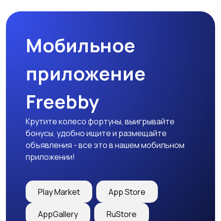
Мобильное
Медицина
Начало карьеры
приложение
Freebby
Образование и наука
Офисный персонал
Крутите колесо фортуны, выигрывайте
бонусы, удобно ищите и размещайте
объявления - все это в нашем мобильном
приложении!
Перевозки, склад,
Продажи
закупки
Play Market
App Store
AppGallery
RuStore