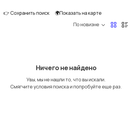
клининг
👉 Сохранить поиск
🌍Показать на карте
По новизне
Госслужба
Добыча сырья,
энергетика
Домашний персонал
Издательства и СМИ
Ничего не найдено
Увы, мы не нашли то, что вы искали.
Смягчите условия поиска и попробуйте еще раз.
Информационные
Искусство и
технологии
развлечения
Магазины
Маркетинг и реклама