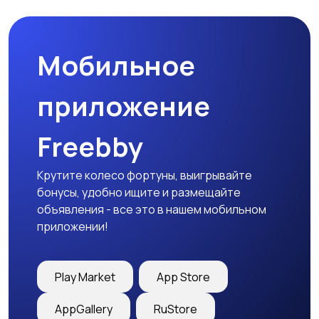
Мобильное
Медицина
Начало карьеры
приложение
Freebby
Образование и наука
Офисный персонал
Крутите колесо фортуны, выигрывайте
бонусы, удобно ищите и размещайте
объявления - все это в нашем мобильном
приложении!
Перевозки, склад,
Продажи
закупки
Play Market
App Store
AppGallery
RuStore