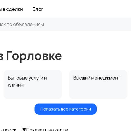
ые сделки
Блог
в Горловке
Бытовые услуги и
Высший менеджмент
клининг
Показать все категории
Информационные
Искусство и
технологии
развлечения
ь поиск
🌍Показать на карте