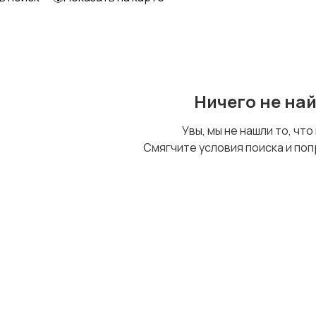
Образование и наука
Офисный персонал
Ничего не на
Сельское хозяйство
Спорт и красота
Увы, мы не нашли то, что
Смягчите условия поиска и поп
Управление
Финансы
персоналом