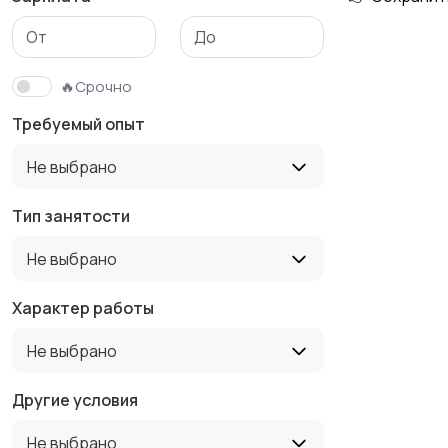
Медицина
Начало карьеры
🔥Срочно
Требуемый опыт
Производство
Рестораны и
Не выбрано
общепит
Тип занятости
Не выбрано
Туризм и гостиницы
Управление
недвижимостью
Характер работы
Не выбрано
Другие условия
Не выбрано