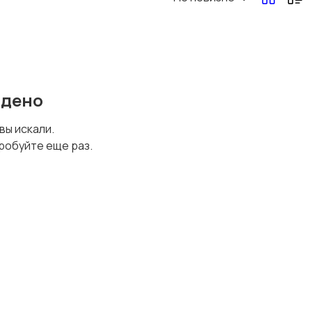
Перевозки, склад,
Продажи
закупки
йдено
Страхование
Строительство и
 вы искали.
ремонт
робуйте еще раз.
Юриспруденция
Удаленная работа