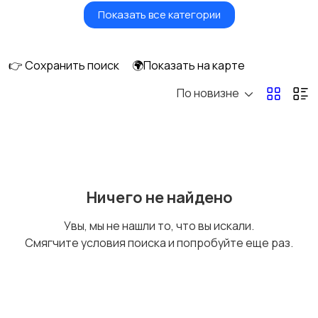
Показать все категории
Фены и стайлеры
Напольные весы
👉 Сохранить поиск
🌍Показать на карте
По новизне
Машинки для стрижки
Бритвы и эпиляторы
и триммеры
Ничего не найдено
Увы, мы не нашли то, что вы искали.
Смягчите условия поиска и попробуйте еще раз.