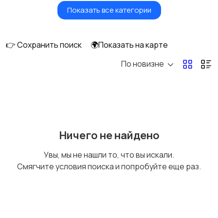
Показать все категории
Фены и стайлеры
Напольные весы
👉 Сохранить поиск
🌍Показать на карте
По новизне
Машинки для стрижки
Бритвы и эпиляторы
и триммеры
Ничего не найдено
Увы, мы не нашли то, что вы искали.
Смягчите условия поиска и попробуйте еще раз.