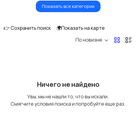
Показать все категории
Фены и стайлеры
Напольные весы
👉 Сохранить поиск
🌍Показать на карте
По новизне
Машинки для стрижки
Бритвы и эпиляторы
и триммеры
Ничего не найдено
Увы, мы не нашли то, что вы искали.
Смягчите условия поиска и попробуйте еще раз.