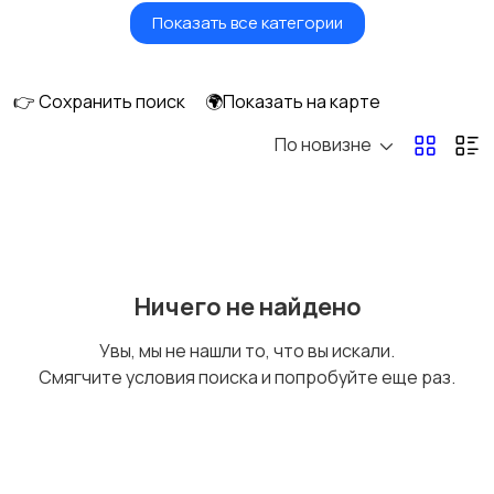
Показать все категории
Фены и стайлеры
Напольные весы
👉 Сохранить поиск
🌍Показать на карте
По новизне
Машинки для стрижки
Бритвы и эпиляторы
и триммеры
Ничего не найдено
Увы, мы не нашли то, что вы искали.
Смягчите условия поиска и попробуйте еще раз.