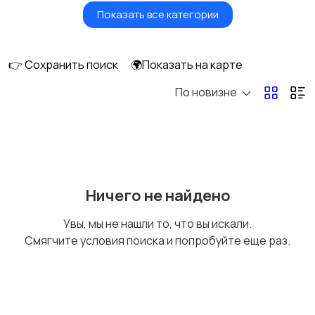
Показать все категории
Фены и стайлеры
Напольные весы
👉 Сохранить поиск
🌍Показать на карте
По новизне
Машинки для стрижки
Бритвы и эпиляторы
и триммеры
Ничего не найдено
Увы, мы не нашли то, что вы искали.
Смягчите условия поиска и попробуйте еще раз.