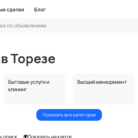
ые сделки
Блог
 в Торезе
Бытовые услуги и
Высший менеджмент
клининг
Показать все категории
Информационные
Искусство и
технологии
развлечения
ь поиск
🌍Показать на карте