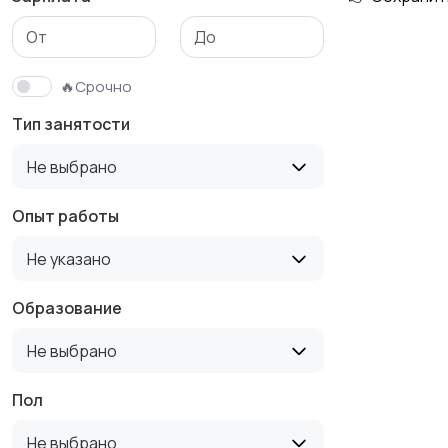
Медицина
Начало карьеры
🔥Срочно
Тип занятости
Производство
Рестораны и
Не выбрано
общепит
Опыт работы
Не указано
Туризм и гостиницы
Управление
недвижимостью
Образование
Не выбрано
Пол
Не выбрано