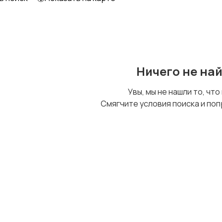
Образование и наука
Офисный персонал
Ничего не на
Сельское хозяйство
Спорт и красота
Увы, мы не нашли то, что
Смягчите условия поиска и поп
Управление
Удаленная работа
персоналом