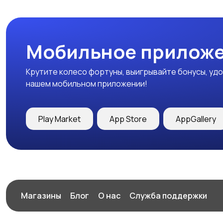
Мобильное приложе
Крутите колесо фортуны, выигрывайте бонусы, удо
нашем мобильном приложении!
Play Market
App Store
AppGallery
Магазины
Блог
О нас
Служба поддержки