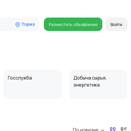
Торез
Разместить объявление
Войти
Госслужба
Добыча сырья,
энергетика
Магазины
Маркетинг и реклама
По новизне