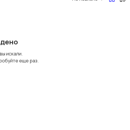
Перевозки, склад,
Продажи
закупки
йдено
Страхование
Строительство и
 вы искали.
ремонт
робуйте еще раз.
Финансы
Юриспруденция