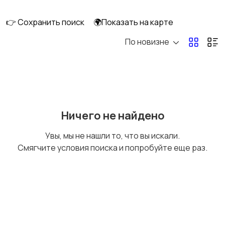
клининг
👉 Сохранить поиск
🌍Показать на карте
По новизне
Госслужба
Добыча сырья,
энергетика
Домашний персонал
Издательства и СМИ
Ничего не найдено
Увы, мы не нашли то, что вы искали.
Смягчите условия поиска и попробуйте еще раз.
Информационные
Искусство и
технологии
развлечения
Магазины
Маркетинг и реклама