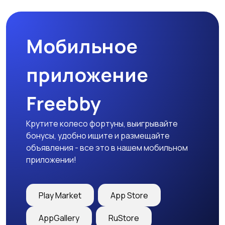
Мобильное
Медицина
Начало карьеры
приложение
Freebby
Образование и наука
Офисный персонал
Крутите колесо фортуны, выигрывайте
бонусы, удобно ищите и размещайте
объявления - все это в нашем мобильном
приложении!
Перевозки, склад,
Продажи
закупки
Play Market
App Store
AppGallery
RuStore