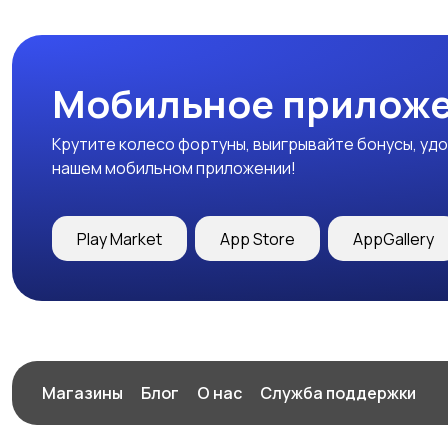
Мобильное приложе
Крутите колесо фортуны, выигрывайте бонусы, удо
нашем мобильном приложении!
Play Market
App Store
AppGallery
Магазины
Блог
О нас
Служба поддержки