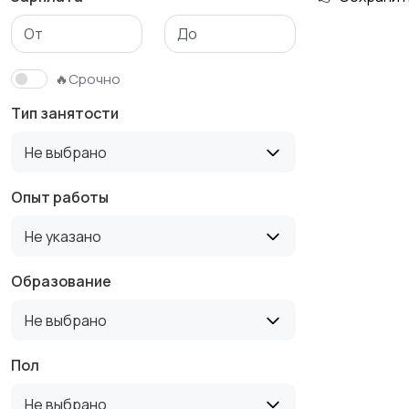
Медицина
Начало карьеры
🔥Срочно
Тип занятости
Производство
Рестораны и
Не выбрано
общепит
Опыт работы
Не указано
Туризм и гостиницы
Управление
недвижимостью
Образование
Не выбрано
Пол
Не выбрано