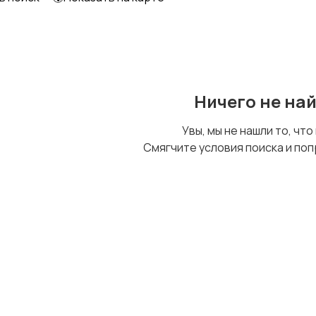
Образование и наука
Офисный персонал
Ничего не на
Сельское хозяйство
Спорт и красота
Увы, мы не нашли то, что
Смягчите условия поиска и поп
Управление
Удаленная работа
персоналом