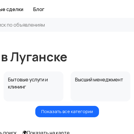
ые сделки
Блог
 в Луганске
Бытовые услуги и
Высший менеджмент
клининг
Показать все категории
Информационные
Искусство и
технологии
развлечения
ь поиск
🌍Показать на карте