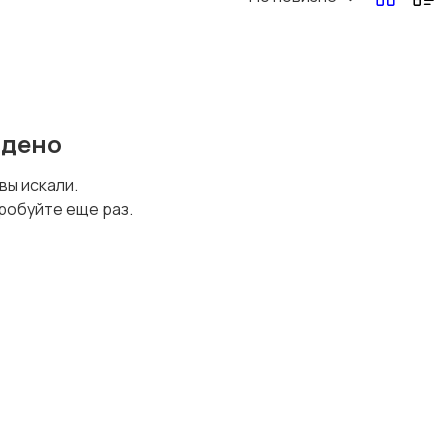
Перевозки, склад,
Продажи
закупки
йдено
Страхование
Строительство и
 вы искали.
ремонт
робуйте еще раз.
Финансы
Юриспруденция