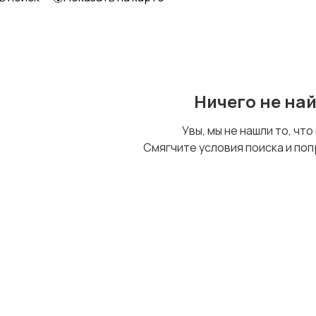
Образование и наука
Офисный персонал
Ничего не на
Сельское хозяйство
Спорт и красота
Увы, мы не нашли то, что
Смягчите условия поиска и поп
Управление
Удаленная работа
персоналом