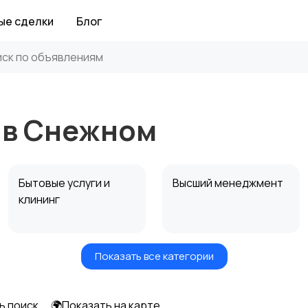
ые сделки
Блог
 в Снежном
Бытовые услуги и
Высший менеджмент
клининг
Показать все категории
Информационные
Искусство и
технологии
развлечения
ь поиск
🌍Показать на карте