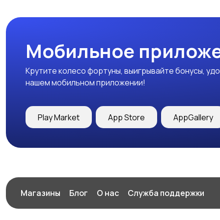
Мобильное приложе
Крутите колесо фортуны, выигрывайте бонусы, удо
нашем мобильном приложении!
Play Market
App Store
AppGallery
Магазины
Блог
О нас
Служба поддержки