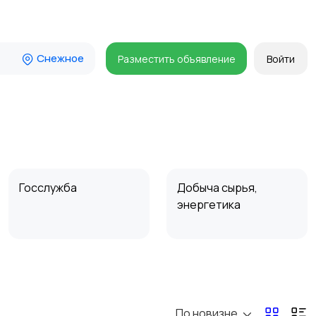
Снежное
Разместить объявление
Войти
Госслужба
Добыча сырья,
энергетика
Магазины
Маркетинг и реклама
По новизне