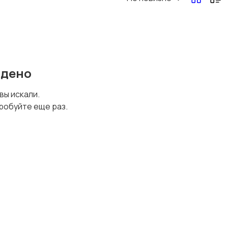
Перевозки, склад,
Продажи
закупки
йдено
Страхование
Строительство и
 вы искали.
ремонт
робуйте еще раз.
Финансы
Юриспруденция