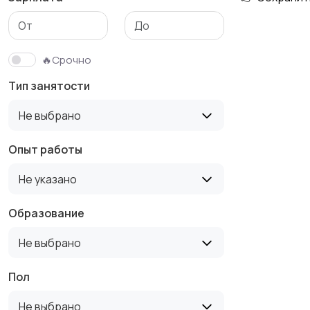
Медицина
Начало карьеры
🔥Срочно
Тип занятости
Производство
Рестораны и
Не выбрано
общепит
Опыт работы
Не указано
Туризм и гостиницы
Управление
недвижимостью
Образование
Не выбрано
Пол
Не выбрано