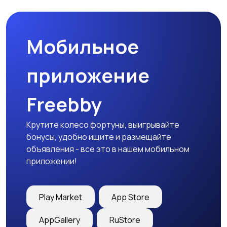
Мобильное
Медицина
Начало карьеры
приложение
Freebby
Образование и наука
Офисный персонал
Крутите колесо фортуны, выигрывайте
бонусы, удобно ищите и размещайте
объявления - все это в нашем мобильном
приложении!
Перевозки, склад,
Продажи
закупки
Play Market
App Store
AppGallery
RuStore