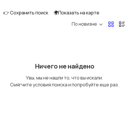
клининг
👉 Сохранить поиск
🌍Показать на карте
По новизне
Госслужба
Добыча сырья,
энергетика
Домашний персонал
Издательства и СМИ
Ничего не найдено
Увы, мы не нашли то, что вы искали.
Смягчите условия поиска и попробуйте еще раз.
Информационные
Искусство и
технологии
развлечения
Магазины
Маркетинг и реклама