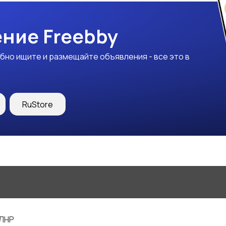
ние Freebby
бно ищите и размещайте объявления - все это в
RuStore
 ЛНР