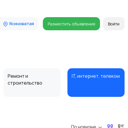
Ясиноватая
Разместить объявление
Войти
Ремонт и
IT, интернет, телеком
строительство
Организация
Фото- и видеосъемка
праздников
По новизне