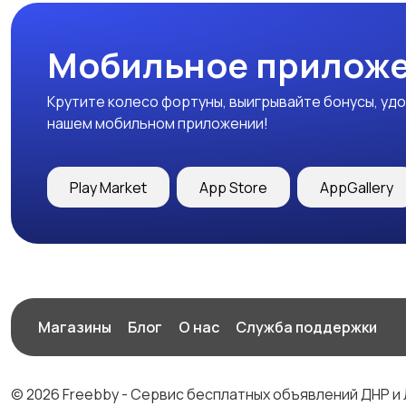
Мобильное приложе
Крутите колесо фортуны, выигрывайте бонусы, удо
нашем мобильном приложении!
Play Market
App Store
AppGallery
Магазины
Блог
О нас
Служба поддержки
© 2026 Freebby - Сервис бесплатных объявлений ДНР и