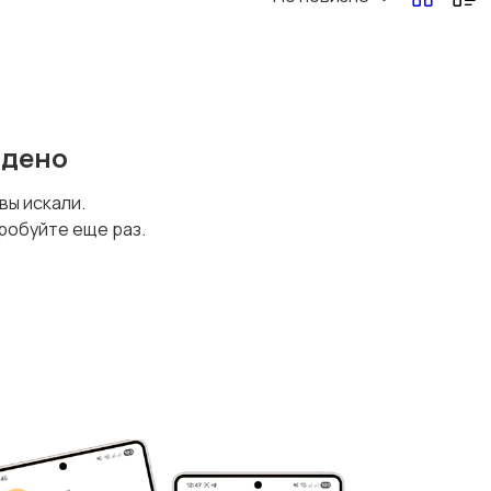
йдено
 вы искали.
робуйте еще раз.