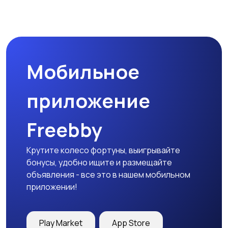
Организация
Фото- и видеосъемка
праздников
Мобильное
Изготовление на
Продукты питания и
заказ
доставка еды
приложение
Freebby
Уход за животными
Другое
Крутите колесо фортуны, выигрывайте
бонусы, удобно ищите и размещайте
объявления - все это в нашем мобильном
приложении!
Play Market
App Store