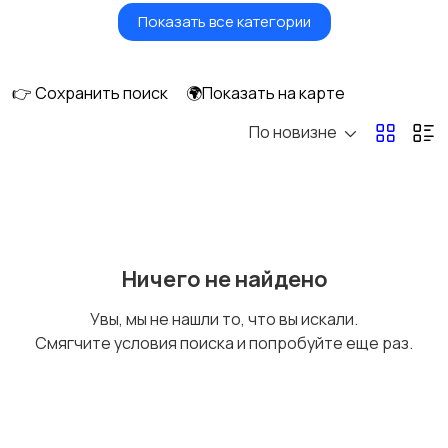
Показать все категории
Красота и здоровье
Транспорт,
перевозки
👉 Сохранить поиск
🌍Показать на карте
По новизне
Ремонт и
IT, интернет, телеком
строительство
Деловые услуги
Уборка и клининг
Ничего не найдено
Увы, мы не нашли то, что вы искали.
Смягчите условия поиска и попробуйте еще раз.
Автоуслуги
Ремонт техники