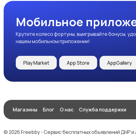
Мобильное приложе
Крутите колесо фортуны, выигрывайте бонусы, удо
нашем мобильном приложении!
Play Market
App Store
AppGallery
Магазины
Блог
О нас
Служба поддержки
© 2026 Freebby - Сервис бесплатных объявлений ДНР и