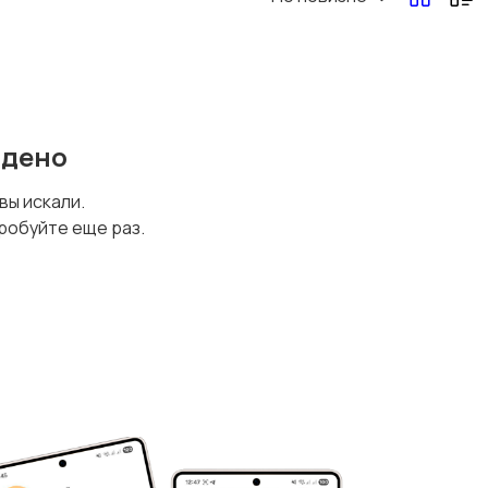
йдено
 вы искали.
робуйте еще раз.