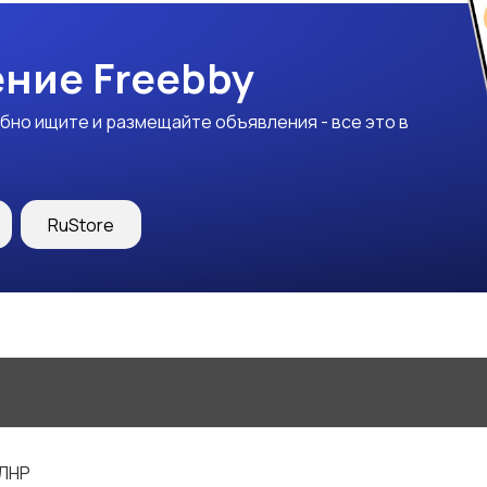
ние Freebby
бно ищите и размещайте объявления - все это в
RuStore
 ЛНР