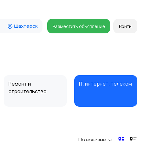
Шахтерск
Разместить объявление
Войти
Ремонт и
IT, интернет, телеком
строительство
Организация
Фото- и видеосъемка
праздников
По новизне