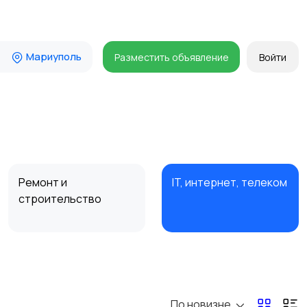
Мариуполь
Разместить объявление
Войти
Ремонт и
IT, интернет, телеком
строительство
Организация
Фото- и видеосъемка
праздников
По новизне