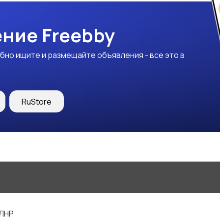
ние Freebby
бно ищите и размещайте объявления - все это в
RuStore
 ЛНР