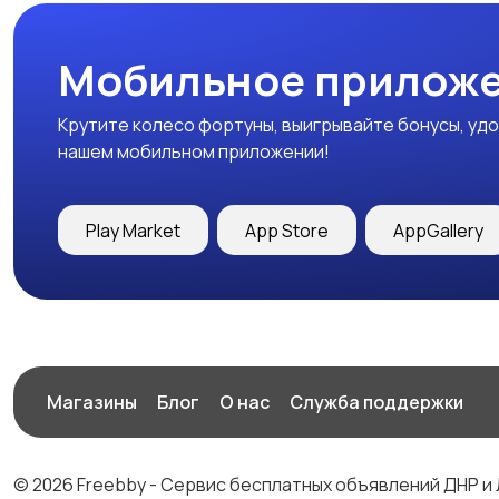
Мобильное приложе
Крутите колесо фортуны, выигрывайте бонусы, удо
нашем мобильном приложении!
Play Market
App Store
AppGallery
Магазины
Блог
О нас
Служба поддержки
© 2026 Freebby - Сервис бесплатных объявлений ДНР и