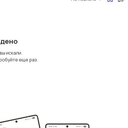
йдено
 вы искали.
робуйте еще раз.