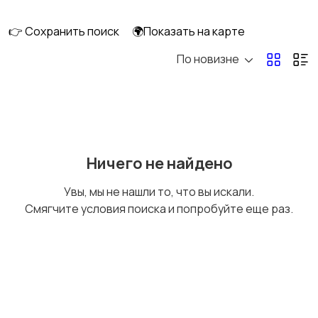
перевозки
👉 Сохранить поиск
🌍Показать на карте
По новизне
Ремонт и
IT, интернет, телеком
строительство
Деловые услуги
Уборка и клининг
Ничего не найдено
Увы, мы не нашли то, что вы искали.
Смягчите условия поиска и попробуйте еще раз.
Автоуслуги
Ремонт техники
Организация
Фото- и видеосъемка