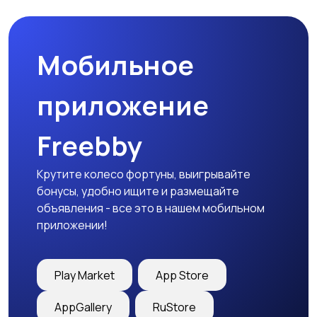
праздников
Мобильное
Изготовление на
Продукты питания и
заказ
доставка еды
приложение
Freebby
Уход за животными
Другое
Крутите колесо фортуны, выигрывайте
бонусы, удобно ищите и размещайте
объявления - все это в нашем мобильном
приложении!
Play Market
App Store
AppGallery
RuStore